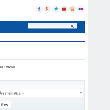
a EUROsociAL.
 filtros